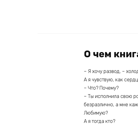
О чем кни
– Я хочу развод, – холо
А я чувствую, как сердц
– Что? Почему?
– Ты исполнила свою ро
безразлично, а мне каж
Любимую?
А я тогда кто?