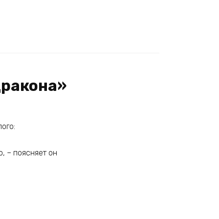
дракона»
пого:
, – поясняет он