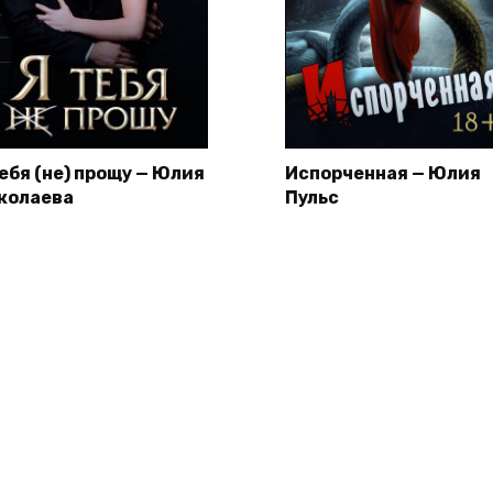
тебя (не) прощу — Юлия
Испорченная — Юлия
колаева
Пульс