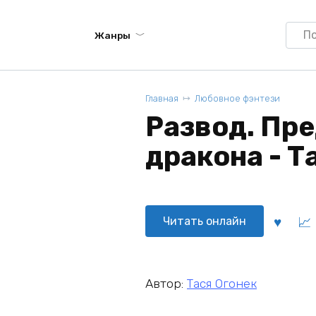
Searc
Жанры
for:
Главная
Любовное фэнтези
Развод. Пр
дракона - Т
Читать онлайн
Автор:
Тася Огонек