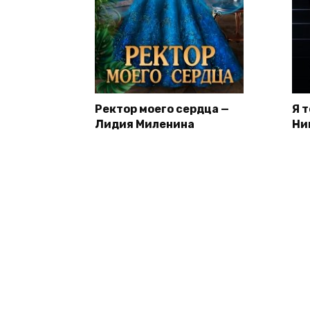
Ректор моего сердца —
Я 
Лидия Миленина
Ни