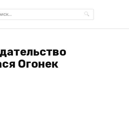
h
едательство
ася Огонек