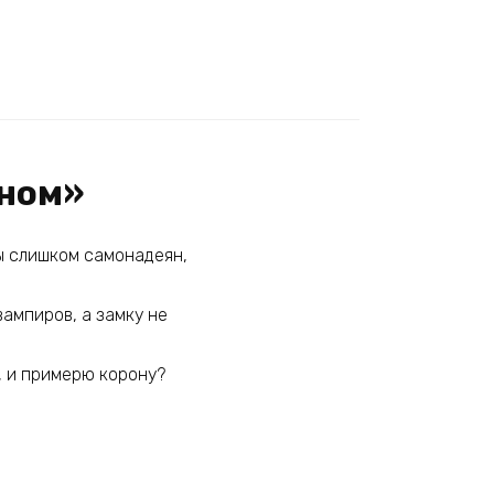
оном»
Ты слишком самонадеян,
вампиров, а замку не
т, и примерю корону?