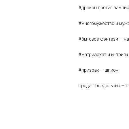
#дракон против вампи
#многомужество и муж
#бытовое фэнтези — н
#матриархат и интриги
#призрак — шпион
Прода понедельник — п