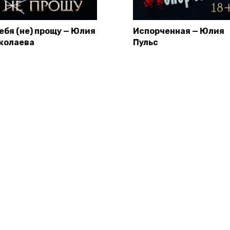
тебя (не) прощу — Юлия
Испорченная — Юлия
колаева
Пульс