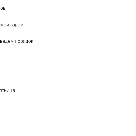
ров
ской гарем
аведем порядок
ятница