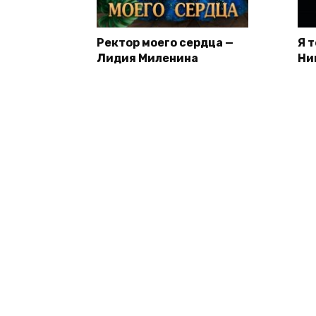
Ректор моего сердца —
Я 
Лидия Миленина
Ни