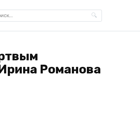
h
ёртвым
 Ирина Романова