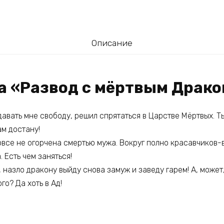
Описание
га «Развод с мёртвым Драк
давать мне свободу, решил спрятаться в Царстве Мёртвых. 
ам достану!
вовсе не огорчена смертью мужа. Вокруг полно красавчиков-
 Есть чем заняться!
т, назло дракону выйду снова замуж и заведу гарем! А, може
го? Да хоть в Ад!