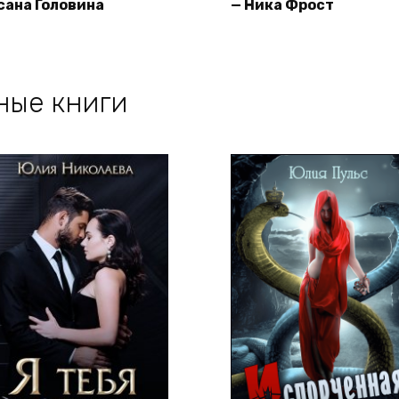
сана Головина
— Ника Фрост
ные книги