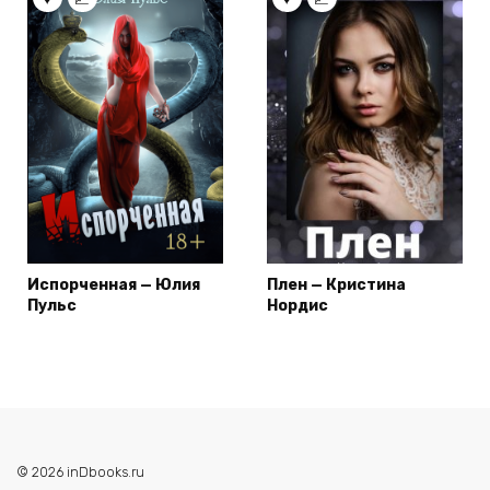
Испорченная — Юлия
Плен — Кристина
Пульс
Нордис
© 2026 inDbooks.ru