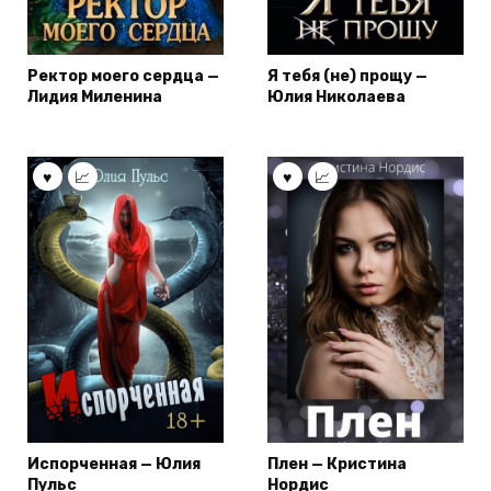
Ректор моего сердца —
Я тебя (не) прощу —
Лидия Миленина
Юлия Николаева
Испорченная — Юлия
Плен — Кристина
Пульс
Нордис