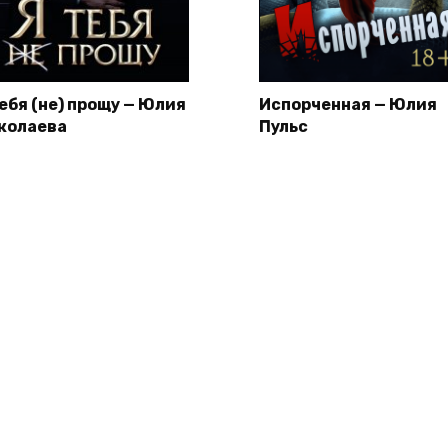
тебя (не) прощу — Юлия
Испорченная — Юлия
колаева
Пульс