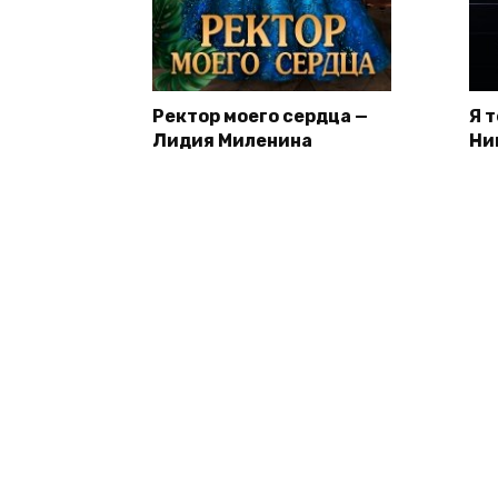
Ректор моего сердца —
Я 
Лидия Миленина
Ни