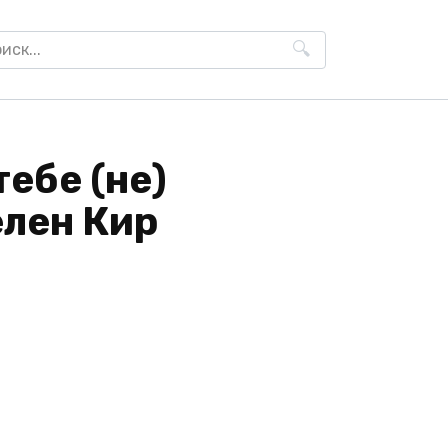
h
тебе (не)
елен Кир