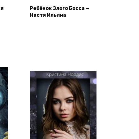
ия
Ребёнок Злого Босса —
Настя Ильина