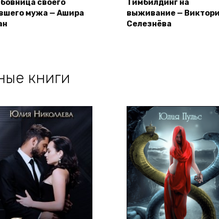
бовница своего
Тимбилдинг на
вшего мужа — Ашира
выживание — Виктор
ан
Селезнёва
ные книги