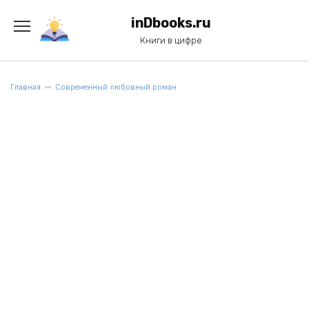
Перейти
к
inDbooks.ru
содержанию
Книги в цифре
Главная
Современный любовный роман