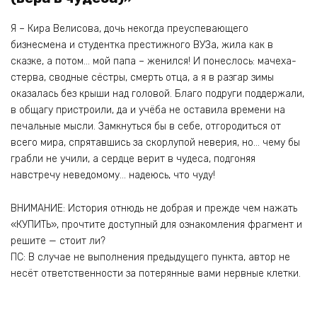
Я – Кира Велисова, дочь некогда преуспевающего
бизнесмена и студентка престижного ВУЗа, жила как в
сказке, а потом… мой папа – женился! И понеслось: мачеха-
стерва, сводные сёстры, смерть отца, а я в разгар зимы
оказалась без крыши над головой. Благо подруги поддержали,
в общагу пристроили, да и учёба не оставила времени на
печальные мысли. Замкнуться бы в себе, отгородиться от
всего мира, спрятавшись за скорлупой неверия, но… чему бы
грабли не учили, а сердце верит в чудеса, подгоняя
навстречу неведомому… надеюсь, что чуду!
ВНИМАНИЕ: История отнюдь не добрая и прежде чем нажать
«КУПИТЬ», прочтите доступный для ознакомления фрагмент и
решите — стоит ли?
ПС: В случае не выполнения предыдущего пункта, автор не
несёт ответственности за потерянные вами нервные клетки.