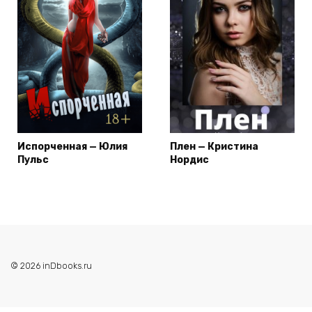
Испорченная — Юлия
Плен — Кристина
Пульс
Нордис
© 2026 inDbooks.ru