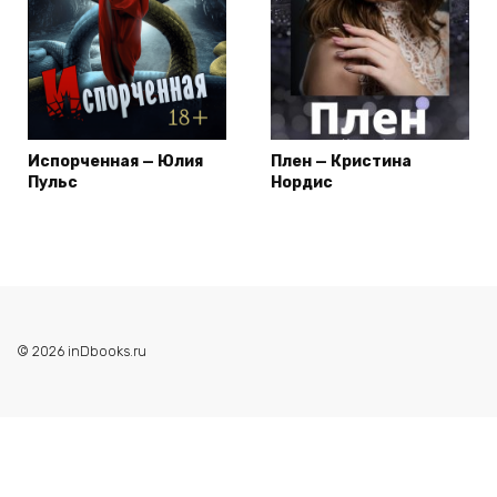
Испорченная — Юлия
Плен — Кристина
Пульс
Нордис
© 2026 inDbooks.ru