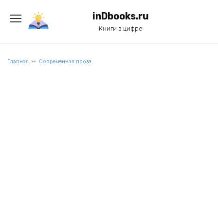
Перейти
к
inDbooks.ru
содержанию
Книги в цифре
Главная
Современная проза