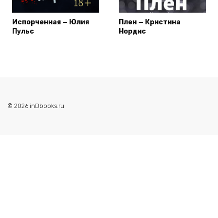
Испорченная — Юлия
Плен — Кристина
Пульс
Нордис
© 2026 inDbooks.ru