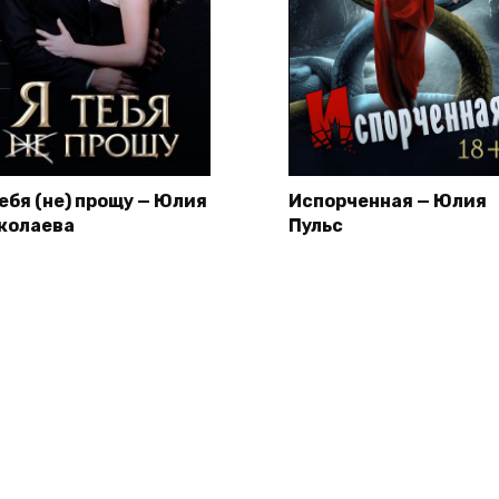
тебя (не) прощу — Юлия
Испорченная — Юлия
колаева
Пульс