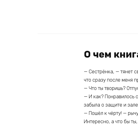
О чем книг
— Сестрёнка, — тянет с
что сразу после меня п
— Что ты творишь? Отпус
— И как? Понравилось с
забыла о защите и зал
— Пошёл к чёрту! — рыч
Интересно, а что бы ты,