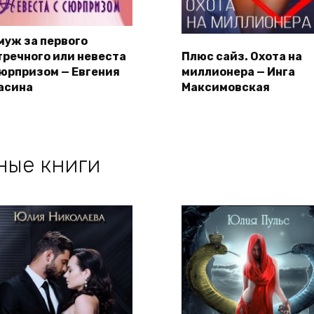
муж за первого
тречного или невеста
Плюс сайз. Охота на
сюрпризом — Евгения
миллионера — Инга
асина
Максимовская
ные книги