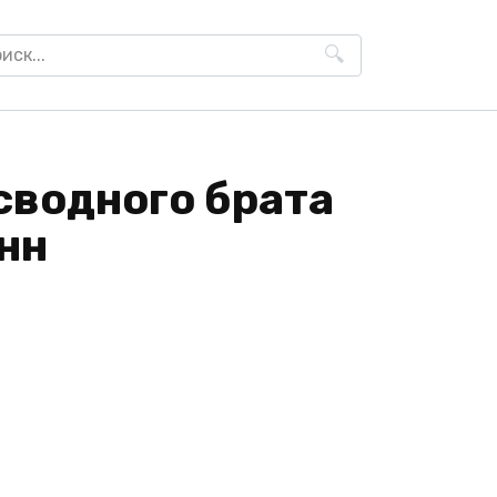
h
н
сводного брата
нн