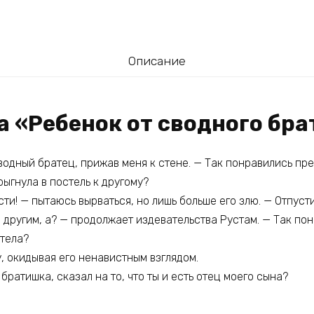
Описание
а «Ребенок от сводного бра
водный братец, прижав меня к стене. — Так понравились пр
рыгнула в постель к другому?
ти! — пытаюсь вырваться, но лишь больше его злю. — Отпусти
 другим, а? — продолжает издевательства Рустам. — Так пон
етела?
у, окидывая его ненавистным взглядом.
 братишка, сказал на то, что ты и есть отец моего сына?