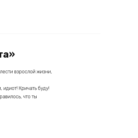
та»
елести взрослой жизни,
, идиот! Кричать буду!
равилось, что ты