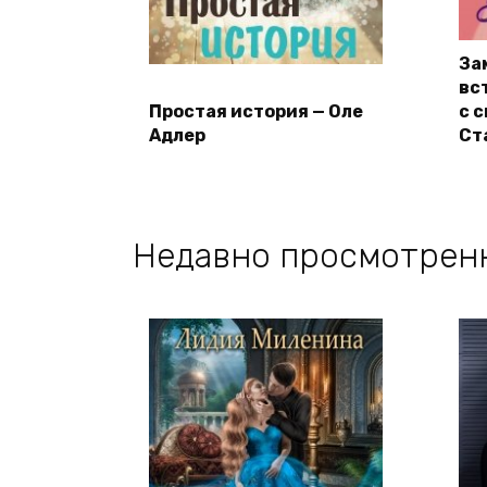
За
вс
Простая история — Оле
с 
Адлер
Ст
Недавно просмотрен