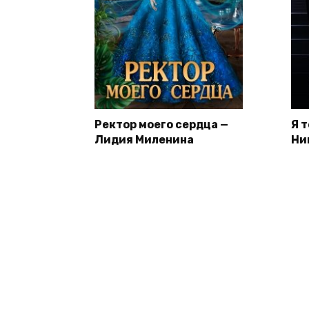
Ректор моего сердца —
Я 
Лидия Миленина
Ни