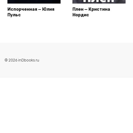
Испорченная — Юлия
Плен — Кристина
Пульс
Нордис
© 2026 inDbooks.ru