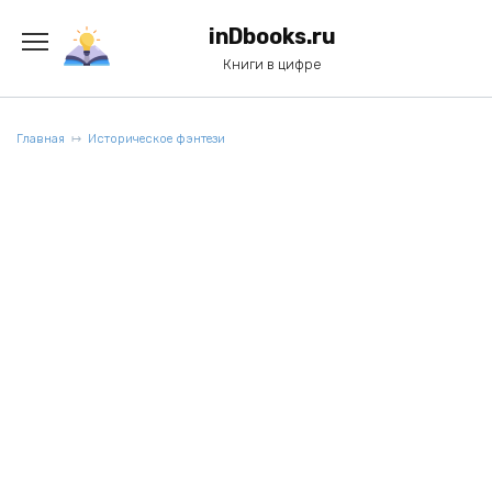
Перейти
к
inDbooks.ru
содержанию
Книги в цифре
Главная
Историческое фэнтези