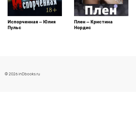
Испорченная — Юлия
Плен — Кристина
Пульс
Нордис
© 2026 inDbooks.ru