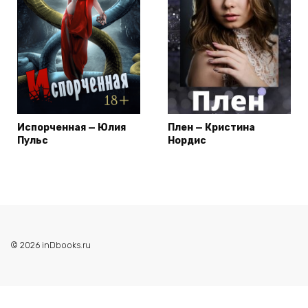
Испорченная — Юлия
Плен — Кристина
Пульс
Нордис
© 2026 inDbooks.ru