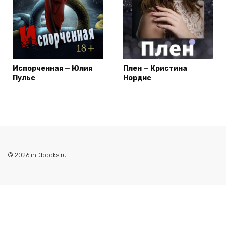
Испорченная — Юлия
Плен — Кристина
Пульс
Нордис
© 2026 inDbooks.ru