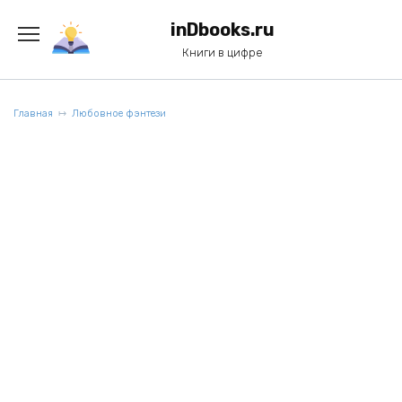
Перейти
к
inDbooks.ru
содержанию
Книги в цифре
Главная
Любовное фэнтези