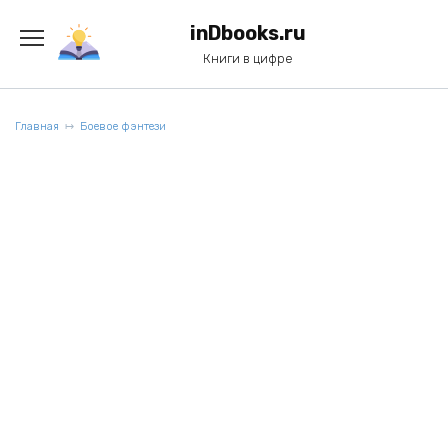
Перейти
к
inDbooks.ru
содержанию
Книги в цифре
Главная
Боевое фэнтези