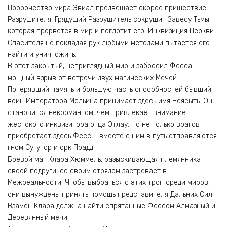
Пророчество мира Эвиал предвещает скорое пришествие
Разрушителя. Грядущий Разрушитель сокрушит Завесу Тьмы,
которая прорвется в мир и поглотит его. Инквизиция Церкви
Спасителя не покладая рук любыми методами пытается его
найти и уничтожить.
В этот закрытый, неприглядный мир и забросил Фесса
мощный взрыв от встречи двух магических Мечей.
Потерявший память и большую часть способностей бывший
воин Императора Мельина принимает здесь имя Неясыть. Он
становится некромантом, чем привлекает внимание
жестокого инквизитора отца Этлау. Но не только врагов
приобретает здесь Фесс – вместе с ним в путь отправляются
гном Сугутор и орк Прадд.
Боевой маг Клара Хюммель, разыскивающая племянника
своей подруги, со своим отрядом застревает в
Межреальности. Чтобы выбраться с этих троп среди миров,
они вынуждены принять помощь представителя Дальних Сил.
Взамен Клара должна найти спрятанные Фессом Алмазный и
Деревянный мечи.