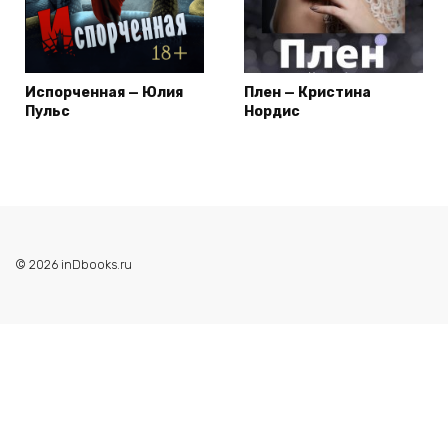
Испорченная — Юлия
Плен — Кристина
Пульс
Нордис
© 2026 inDbooks.ru