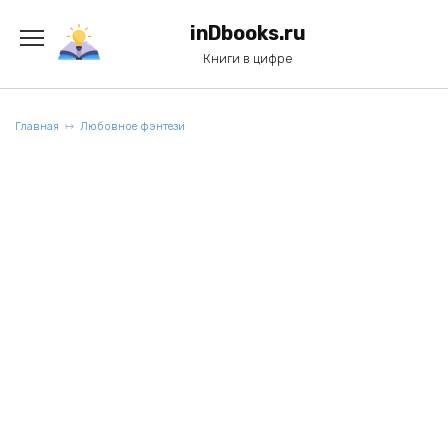
Перейти
к
inDbooks.ru
содержанию
Книги в цифре
Главная
Любовное фэнтези