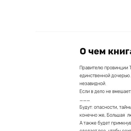
О чем кни
Правителю провинции Та
единственной дочерью.
незавидной.
Если в дело не вмешае
___
Будут: опасности, тайн
конечно же, Большая л
А также будет примкну
сделает все, чтобы сох