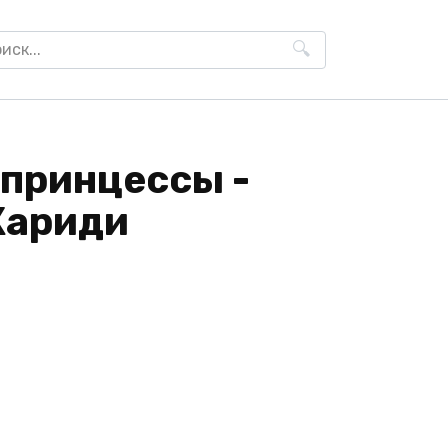
h
 принцессы -
Кариди