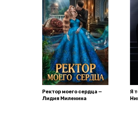
Ректор моего сердца —
Я 
Лидия Миленина
Ни