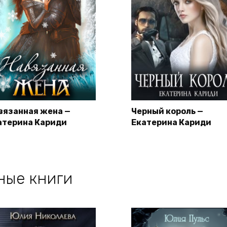
вязанная жена —
Черный король —
атерина Кариди
Екатерина Кариди
ные книги