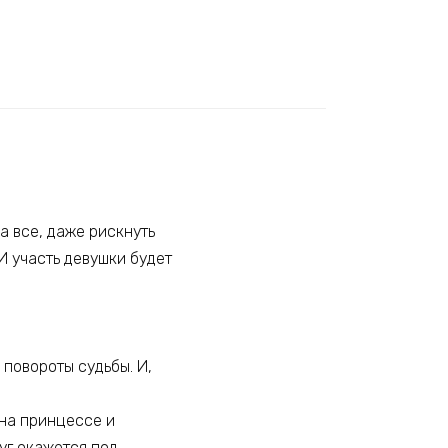
а все, даже рискнуть
И участь девушки будет
 повороты судьбы. И,
 на принцессе и
руг окажется под