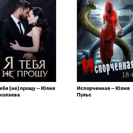
тебя (не) прощу — Юлия
Испорченная — Юлия
колаева
Пульс