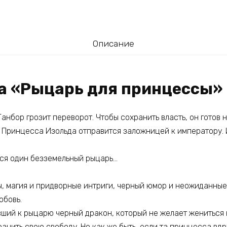
Описание
га «Рыцарь для принцессы»
нбор грозит переворот. Чтобы сохранить власть, он готов н
 Принцесса Изольда отправится заложницей к императору. 
тся один безземельный рыцарь…
ы, магия и придворные интриги, черный юмор и неожиданные
юбовь.
вший к рыцарю черный дракон, который не желает жениться
ранить свою свободу. Но как же быть, если та принцесса вд