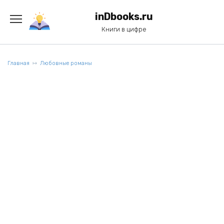
Перейти
к
inDbooks.ru
содержанию
Книги в цифре
Главная
Любовные романы