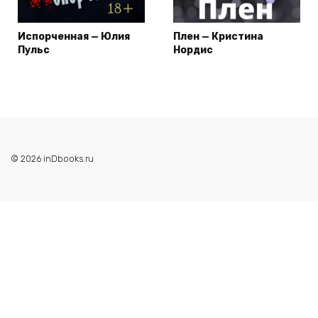
Испорченная — Юлия
Плен — Кристина
Пульс
Нордис
© 2026 inDbooks.ru