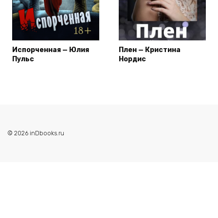
Испорченная — Юлия
Плен — Кристина
Пульс
Нордис
© 2026 inDbooks.ru