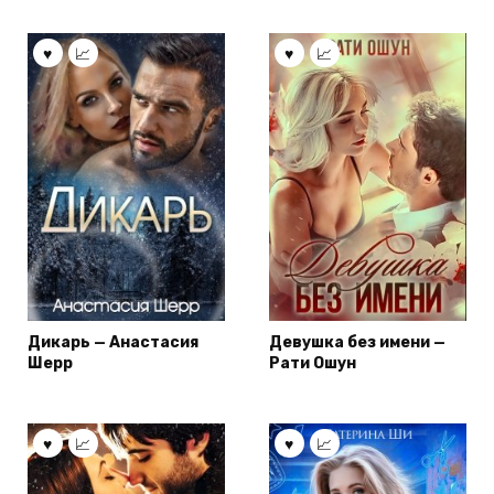
Дикарь — Анастасия
Девушка без имени —
Шерр
Рати Ошун