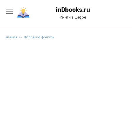
Перейти
к
inDbooks.ru
содержанию
Книги в цифре
Главная
Любовное фэнтези