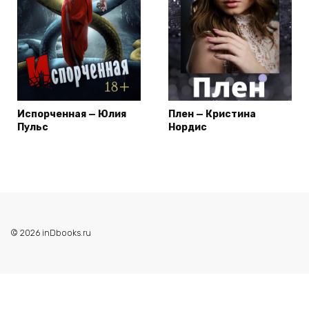
Испорченная — Юлия
Плен — Кристина
Пульс
Нордис
© 2026 inDbooks.ru