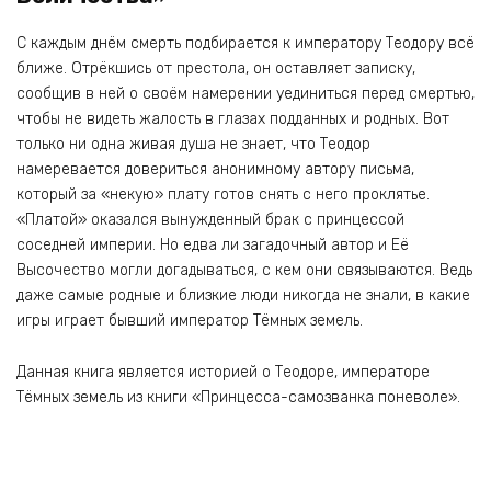
С каждым днём смерть подбирается к императору Теодору всё
ближе. Отрёкшись от престола, он оставляет записку,
сообщив в ней о своём намерении уединиться перед смертью,
чтобы не видеть жалость в глазах подданных и родных. Вот
только ни одна живая душа не знает, что Теодор
намеревается довериться анонимному автору письма,
который за «некую» плату готов снять с него проклятье.
«Платой» оказался вынужденный брак с принцессой
соседней империи. Но едва ли загадочный автор и Её
Высочество могли догадываться, с кем они связываются. Ведь
даже самые родные и близкие люди никогда не знали, в какие
игры играет бывший император Тёмных земель.
Данная книга является историей о Теодоре, императоре
Тёмных земель из книги «Принцесса-самозванка поневоле».