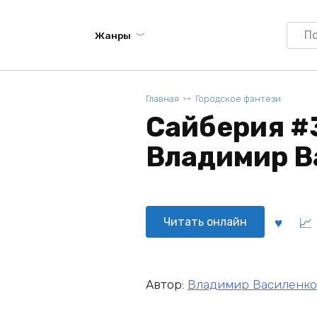
Searc
Жанры
for:
Главная
Городское фэнтези
Сайберия #
Владимир В
Читать онлайн
Автор:
Владимир Василенко