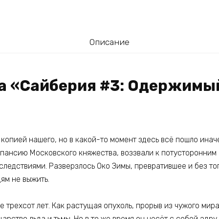
Описание
га «Сайберия #3: Одержимы
 копией нашего, но в какой-то момент здесь всё пошло ина
спансию Московского княжества, воззвали к потусторонним 
следствиями. Разверзлось Око Зимы, превратившее и без то
ям не выжить.
е трехсот лет. Как растущая опухоль, прорыв из чужого мира
 царство льда и тьмы. Но в то же время он несёт с собой эдр