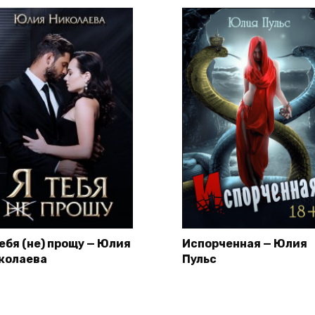
тебя (не) прощу — Юлия
Испорченная — Юлия
колаева
Пульс