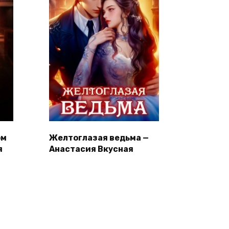
ом
Желтоглазая ведьма —
я
Анастасия Вкусная