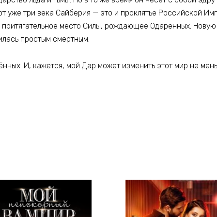
т уже три века Сайберия — это и проклятье Российской Имп
и притягательное место Силы, рождающее Одарённых. Новую
нилась простым смертным.
ённых. И, кажется, мой Дар может изменить этот мир не мен