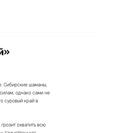
й»
че. Сибирские шаманы,
силам, однако сами не
го суровый край в
 грозит охватить всю
у — таинственную