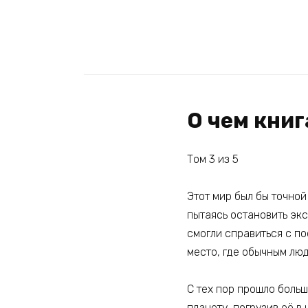
О чем кни
Том 3 из 5
Этот мир был бы точной
пытаясь остановить эк
смогли справиться с по
место, где обычным люд
С тех пор прошло больш
планету, погрузив её в