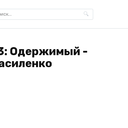
h
3: Одержимый -
асиленко