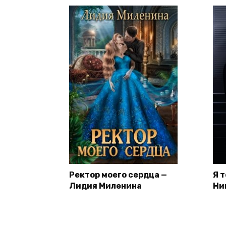
Ректор моего сердца —
Я 
Лидия Миленина
Ни