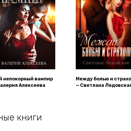
й непокорный вампир
Между болью и страх
Валерия Алексеева
— Светлана Ледовска
ные книги