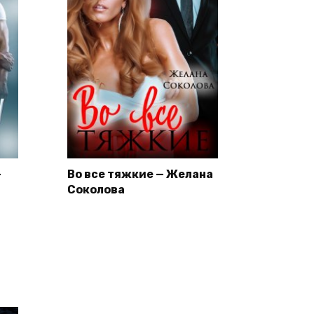
—
Во все тяжкие — Желана
Соколова