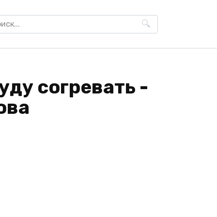
h
уду согревать -
ова