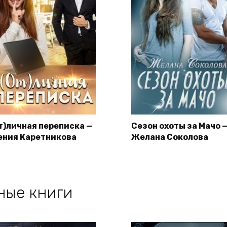
От)личная переписка —
Сезон охоты за Мачо 
ения Каретникова
Желана Соколова
ные книги