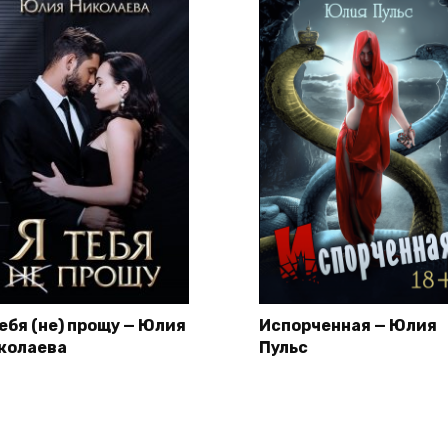
тебя (не) прощу — Юлия
Испорченная — Юлия
колаева
Пульс