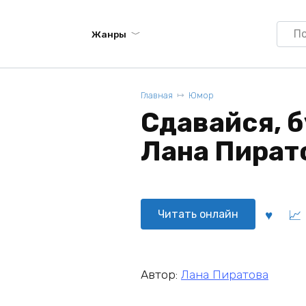
Searc
Жанры
for:
Главная
Юмор
Сдавайся, б
Лана Пират
Читать онлайн
Автор:
Лана Пиратова