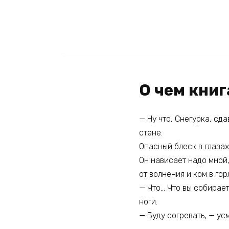
О чем книг
— Ну что, Снегурка, сд
стене.
Опасный блеск в глазах
Он нависает надо мной,
от волнения и ком в гор
— Что… Что вы собирае
ноги.
— Буду согревать, — ус