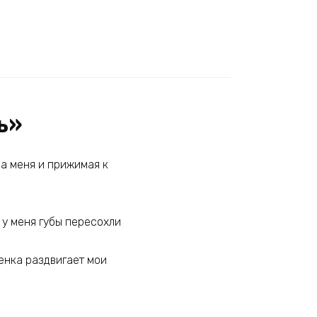
ь»
на меня и прижимая к
 у меня губы пересохли
енка раздвигает мои