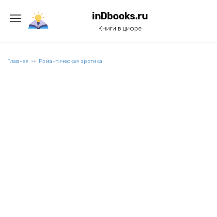
Перейти
к
inDbooks.ru
содержанию
Книги в цифре
Главная
Романтическая эротика