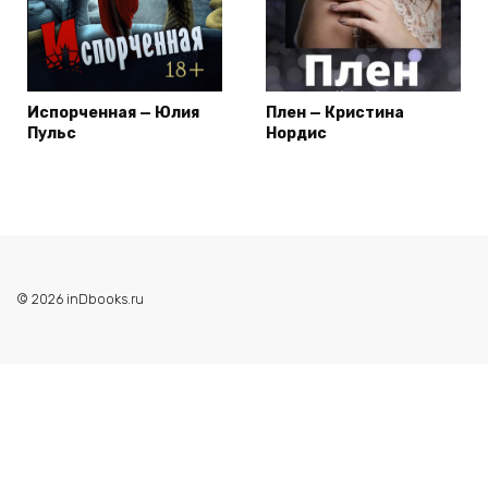
Испорченная — Юлия
Плен — Кристина
Пульс
Нордис
© 2026 inDbooks.ru