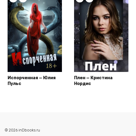
Испорченная — Юлия
Плен — Кристина
Пульс
Нордис
© 2026 inDbooks.ru