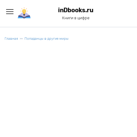
Перейти
к
inDbooks.ru
содержанию
Книги в цифре
Главная
Попаданцы в другие миры