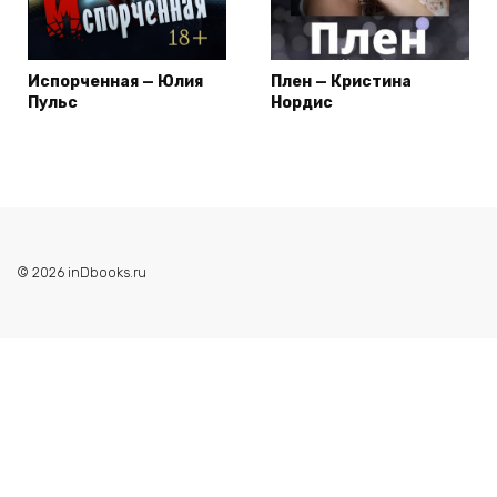
Испорченная — Юлия
Плен — Кристина
Пульс
Нордис
© 2026 inDbooks.ru