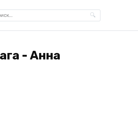
h
ага - Анна