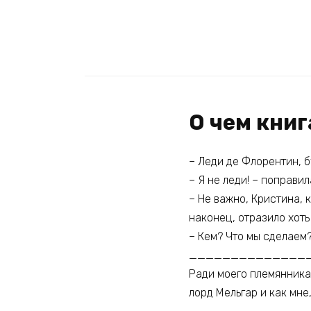
О чем книг
– Леди де Флорентин, б
– Я не леди! – поправила
– Не важно, Кристина, 
наконец, отразило хоть
– Кем? Что мы сделаем?
______________
Ради моего племянника 
лорд Мельгар и как мне