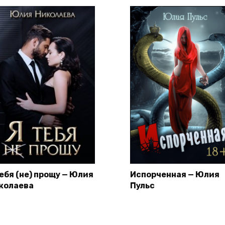
тебя (не) прощу — Юлия
Испорченная — Юлия
колаева
Пульс