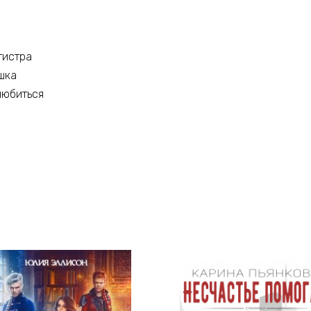
гистра
шка
влюбиться