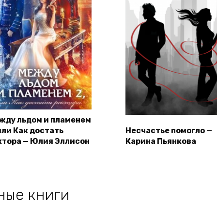
жду льдом и пламенем
 или Как достать
Несчастье помогло —
ктора — Юлия Эллисон
Карина Пьянкова
ные книги