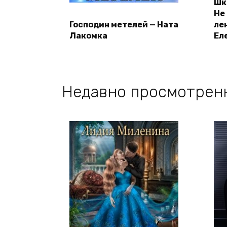
Шк
Не
Господин метелей — Ната
ле
Лакомка
Ел
Недавно просмотрен