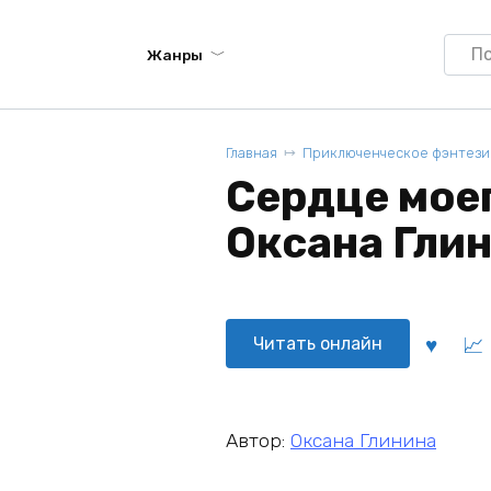
Searc
Жанры
for:
Главная
Приключенческое фэнтези
Сердце моег
Оксана Гли
Читать онлайн
Автор:
Оксана Глинина