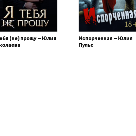
тебя (не) прощу — Юлия
Испорченная — Юлия
колаева
Пульс