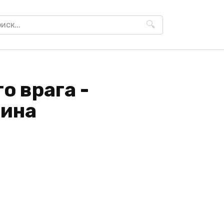
h
о врага -
нина