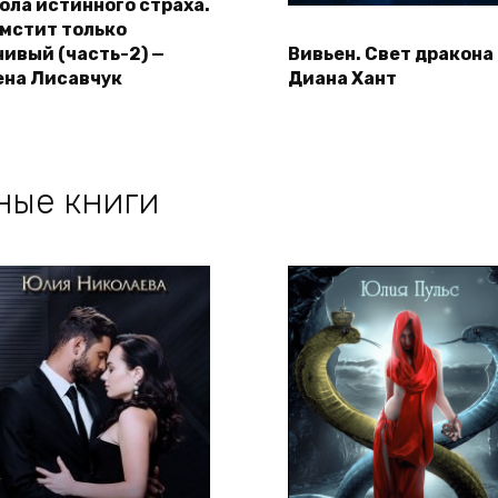
ола истинного страха.
 мстит только
нивый (часть-2) —
Вивьен. Свет дракона
ена Лисавчук
Диана Хант
ные книги