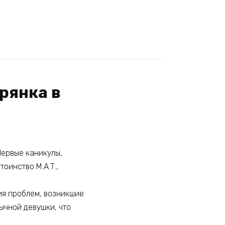
ирянка в
Первые каникулы,
оинство М.А.Т.,
ия проблем, возникшие
ычной девушки, что