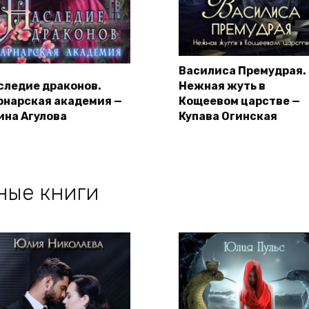
Василиса Премудрая.
следие драконов.
Нежная жуть в
рнарская академия —
Кощеевом царстве —
ина Агулова
Купава Огинская
ные книги