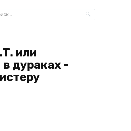
h
.Т. или
в дураках -
истеру