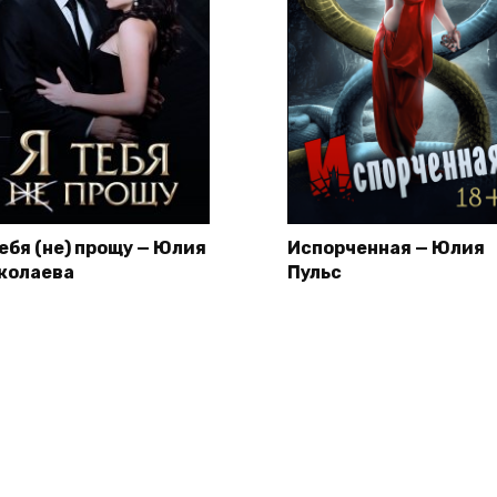
тебя (не) прощу — Юлия
Испорченная — Юлия
колаева
Пульс