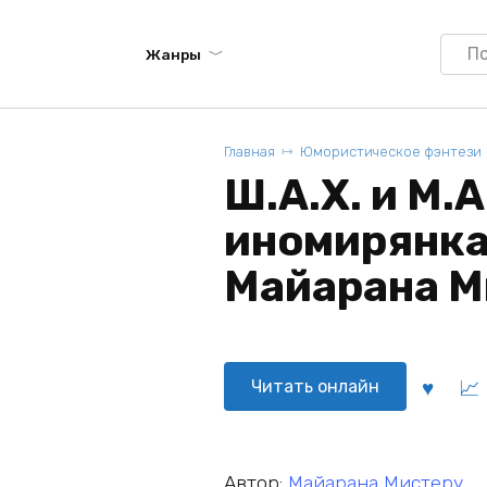
Searc
Жанры
for:
Главная
Юмористическое фэнтези
Ш.А.Х. и М.А
иномирянка 
Майарана М
Читать онлайн
Автор:
Майарана Мистеру