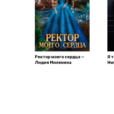
Ректор моего сердца —
Я 
Лидия Миленина
Ни