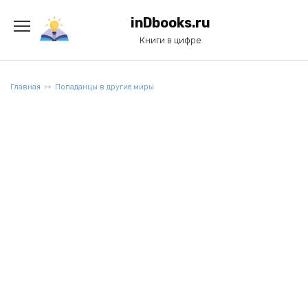
Перейти
к
inDbooks.ru
содержанию
Книги в цифре
Главная
Попаданцы в другие миры