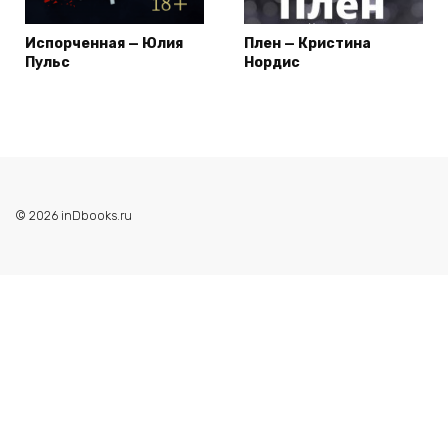
Испорченная — Юлия
Плен — Кристина
Пульс
Нордис
© 2026 inDbooks.ru