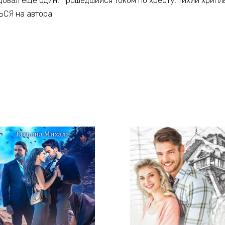
довал еще один, прошедшийся током по хребту, тихий хрипл
ЬСЯ на автора