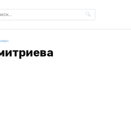
h
оман
митриева