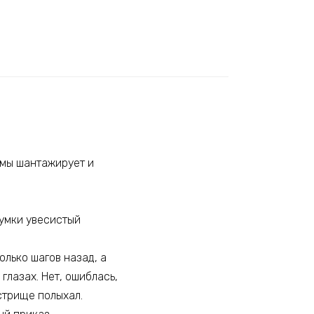
рмы шантажирует и
сумки увесистый
олько шагов назад, а
глазах. Нет, ошиблась,
стрище полыхал.