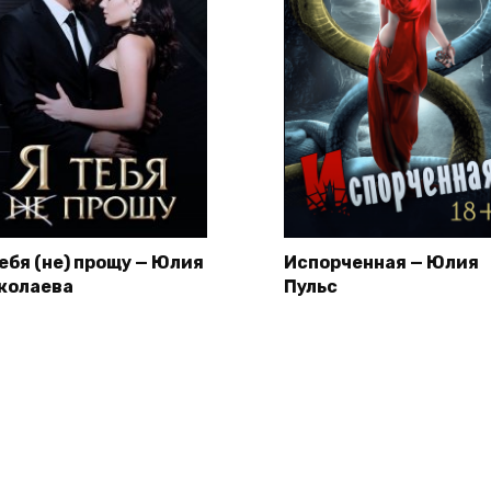
тебя (не) прощу — Юлия
Испорченная — Юлия
колаева
Пульс