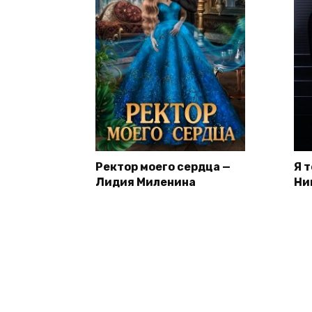
Ректор моего сердца —
Я 
Лидия Миленина
Ни