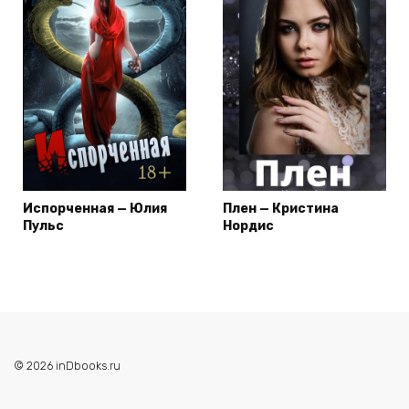
Испорченная — Юлия
Плен — Кристина
Пульс
Нордис
© 2026 inDbooks.ru