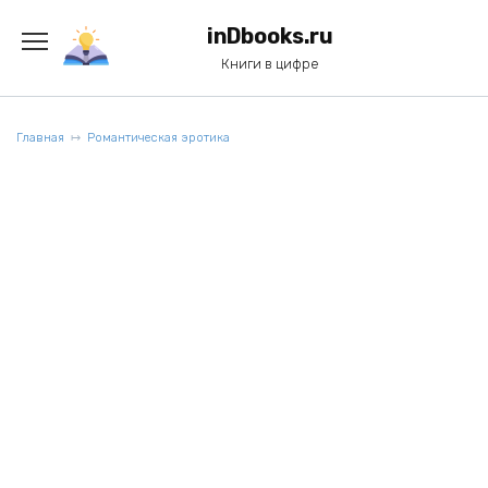
Перейти
к
inDbooks.ru
содержанию
Книги в цифре
Главная
Романтическая эротика