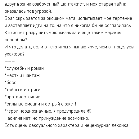
вдруг возник озабоченный шантажист, и моя старая тайна
оказалась под угрозой.
Враг скрывается за окошком чата, испытывает мое терпение
и заставляет идти на то, на что я никогда бы не согласилась.
Кто хочет разрушить мою жизнь да и еще таким мерзким
способом?
И что делать, если от его игры я пылаю ярче, чем от поцелуев
ухажера?
———
*служебный роман
*месть и шантаж
*босс
*тайны и интриги
*противостояние
*сильные эмоции и острый сюжет!
*герои неоднозначные, я предупредила 🙂
Насилия нет, но принуждение возможно.
Есть сцены сексуального характера и нецензурная лексика.