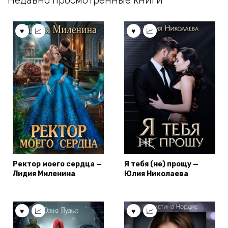
Ректор моего сердца —
Я тебя (не) прощу —
Лидия Миленина
Юлия Николаева