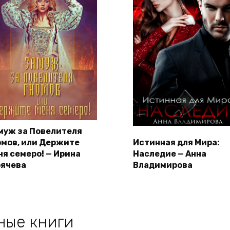
муж за Повелителя
омов, или Держите
Истинная для Мира:
ня семеро! — Ирина
Наследие — Анна
рячева
Владимирова
ные книги