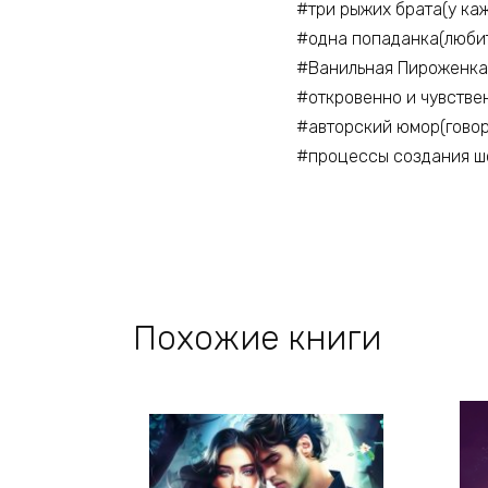
#три рыжих брата(у каж
#одна попаданка(любит
#Ванильная Пироженка
#откровенно и чувстве
#авторский юмор(говор
#процессы создания ш
Похожие книги