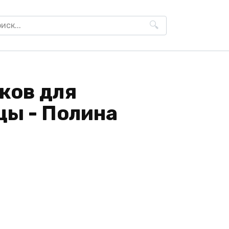
h
ков для
ы - Полина