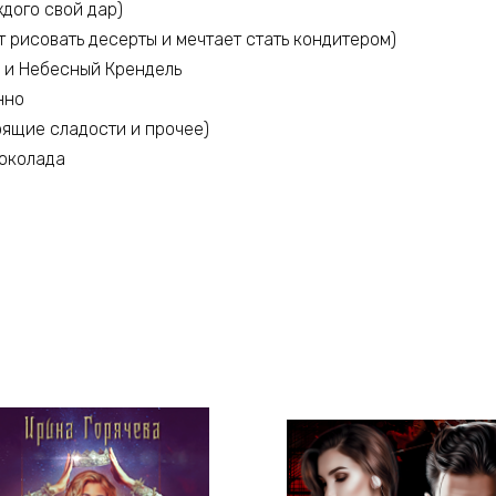
дого свой дар)
 рисовать десерты и мечтает стать кондитером)
 и Небесный Крендель
нно
ящие сладости и прочее)
околада