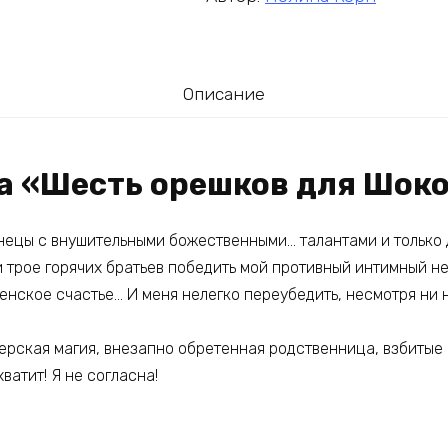
Описание
га «Шесть орешков для Шо
нецы с внушительными божественными… талантами и только д
и трое горячих братьев победить мой противный интимный нед
енское счастье… И меня нелегко переубедить, несмотря ни 
ерская магия, внезапно обретенная родственница, взбитые 
хватит! Я не согласна!