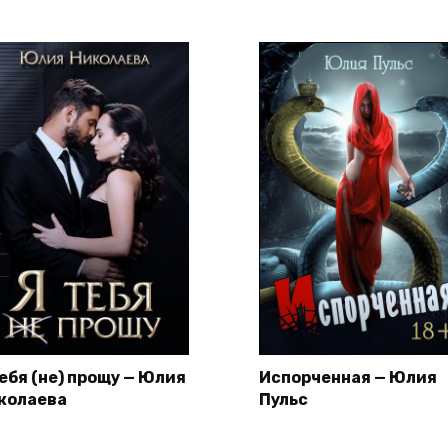
тебя (не) прощу — Юлия
Испорченная — Юлия
колаева
Пульс