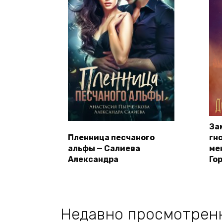
За
Пленница песчаного
гн
альфы — Салиева
ме
Александра
Го
Недавно просмотрен