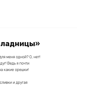
коладницы»
ля меня одной? О, нет!
уг! Ведь я почти
на какие орешки!
сливки и другая