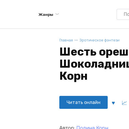
Searc
Жанры
for:
Главная
Эротическое фэнтези
Шесть ореш
Шоколадниц
Корн
Читать онлайн
Автор:
Полина Корн