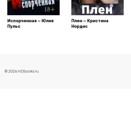
Испорченная — Юлия
Плен — Кристина
Пульс
Нордис
© 2026 inDbooks.ru