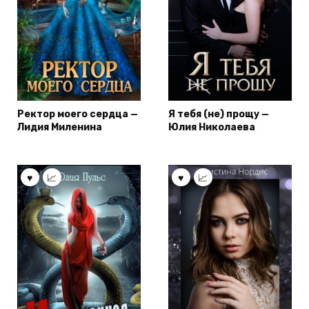
Ректор моего сердца —
Я тебя (не) прощу —
Лидия Миленина
Юлия Николаева