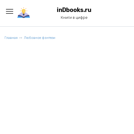
Перейти
к
inDbooks.ru
содержанию
Книги в цифре
Главная
Любовное фэнтези