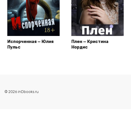
Испорченная — Юлия
Плен — Кристина
Пульс
Нордис
© 2026 inDbooks.ru