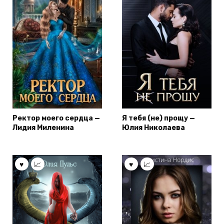
Ректор моего сердца —
Я тебя (не) прощу —
Лидия Миленина
Юлия Николаева