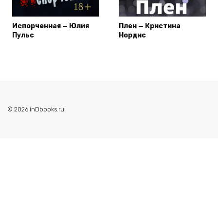
Испорченная — Юлия
Плен — Кристина
Пульс
Нордис
© 2026 inDbooks.ru