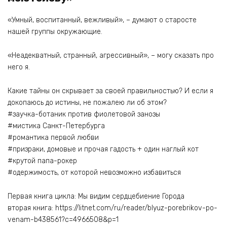
«Умный, воспитанный, вежливый», – думают о старосте
нашей группы окружающие.
«Неадекватный, странный, агрессивный», – могу сказать про
него я.
Какие тайны он скрывает за своей правильностью? И если я
докопаюсь до истины, не пожалею ли об этом?
#заучка-ботаник против фиолетовой занозы
#мистика Санкт-Петербурга
#романтика первой любви
#призраки, домовые и прочая гадость + один наглый кот
#крутой папа-рокер
#одержимость, от которой невозможно избавиться
Первая книга цикла: Мы видим сердцебиение Города
вторая книга: https://litnet.com/ru/reader/blyuz-porebrikov-po-
venam-b438561?c=4966508&p=1