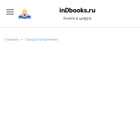
Перейти
к
inDbooks.ru
содержанию
Книги в цифре
Главная
Городское фэнтези