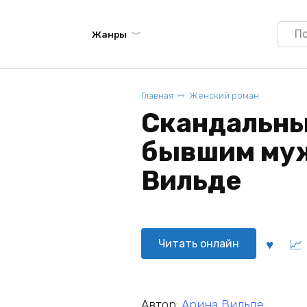
Searc
Жанры
for:
Главная
Женский роман
Скандальны
бывшим муж
Вильде
Читать онлайн
Автор:
Арина Вильде