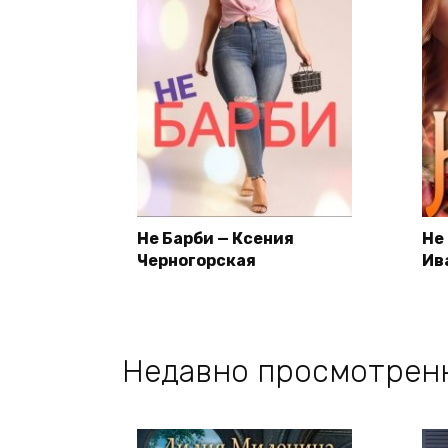
Не Барби — Ксения
Не
Черногорская
Ив
Недавно просмотрен