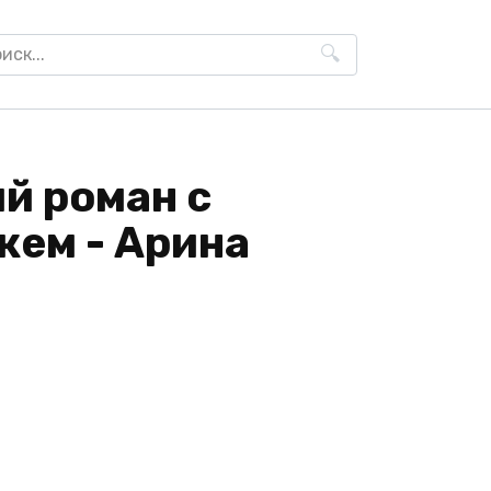
h
й роман с
ем - Арина