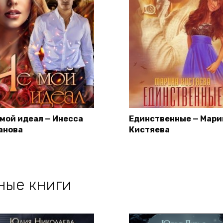
 мой идеал — Инесса
Единственные — Мари
анова
Кистяева
ные книги