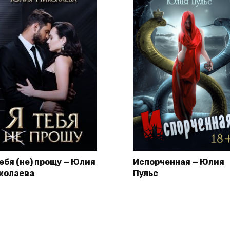
тебя (не) прощу — Юлия
Испорченная — Юлия
колаева
Пульс