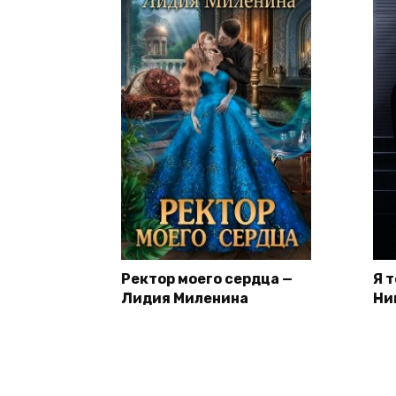
Ректор моего сердца —
Я 
Лидия Миленина
Ни