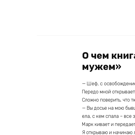
О чем кни
мужем»
— Шеф, с освобождение
Передо мной открываетс
Сложно поверить, что т
— Вы досье на мою бывш
ела, с кем спала – все з
Марк кивает и передает
Я открываю и начинаю л