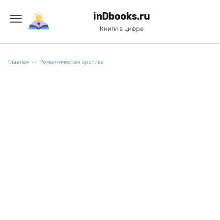
Перейти
к
inDbooks.ru
содержанию
Книги в цифре
Главная
Романтическая эротика