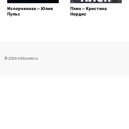
Испорченная — Юлия
Плен — Кристина
Пульс
Нордис
© 2026 inDbooks.ru