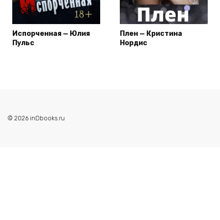
Испорченная — Юлия
Плен — Кристина
Пульс
Нордис
© 2026 inDbooks.ru