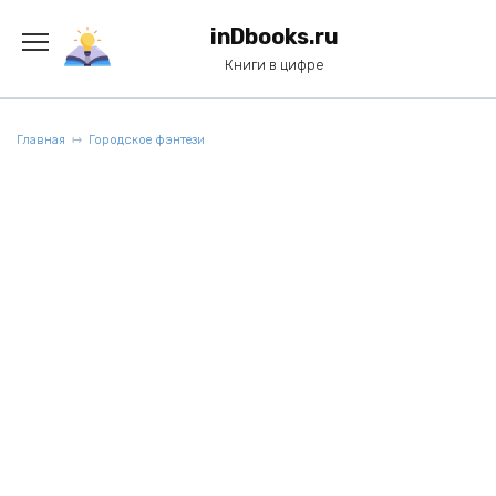
Перейти
к
inDbooks.ru
содержанию
Книги в цифре
Главная
Городское фэнтези