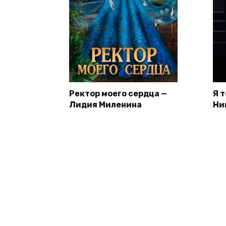
Ректор моего сердца —
Я 
Лидия Миленина
Ни