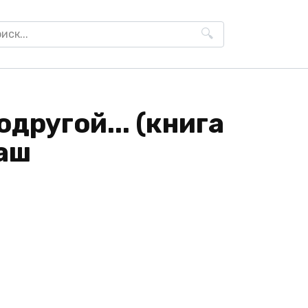
h
одругой... (книга
лаш