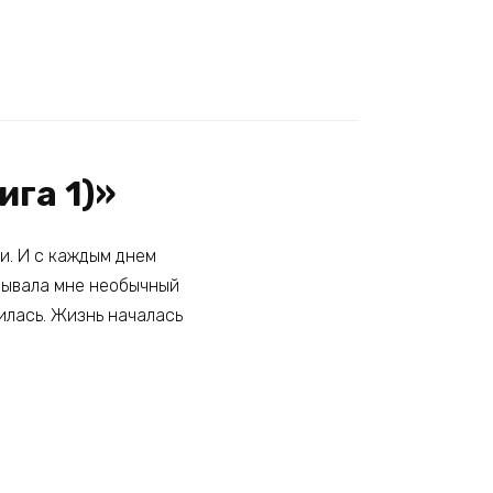
ига 1)»
ки. И с каждым днем
азывала мне необычный
силась. Жизнь началась