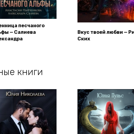
енница песчаного
ьфы — Салиева
Вкус твоей любви — Р
ександра
Ских
ные книги