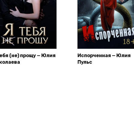
тебя (не) прощу — Юлия
Испорченная — Юлия
колаева
Пульс