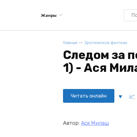
Searc
Жанры
for:
Главная
Эротическое фэнтези
Следом за п
1) - Ася Ми
Читать онлайн
Автор:
Ася Милаш