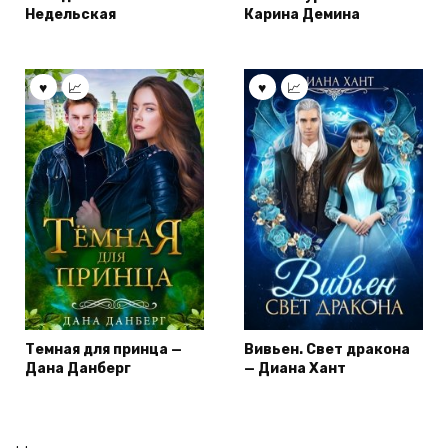
Недельская
Карина Демина
Темная для принца —
Вивьен. Свет дракона
Дана Данберг
— Диана Хант