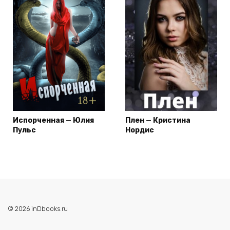
Испорченная — Юлия
Плен — Кристина
Пульс
Нордис
© 2026 inDbooks.ru