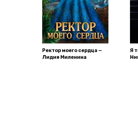
Ректор моего сердца —
Я 
Лидия Миленина
Ни