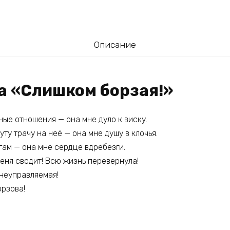
Описание
га «Слишком борзая!»
ые отношения — она мне дуло к виску.
у трачу на неё — она мне душу в клочья.
огам — она мне сердце вдребезги.
меня сводит! Всю жизнь перевернула!
 неуправляемая!
орзова!