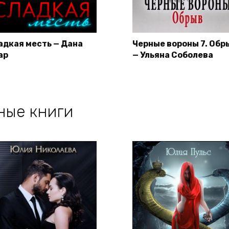
адкая месть — Дана
Черные вороны 7. Обр
ар
— Ульяна Соболева
ные книги