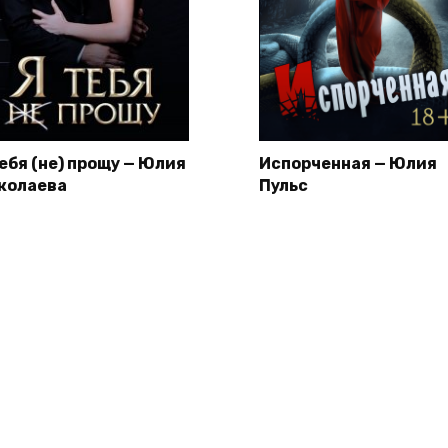
тебя (не) прощу — Юлия
Испорченная — Юлия
колаева
Пульс