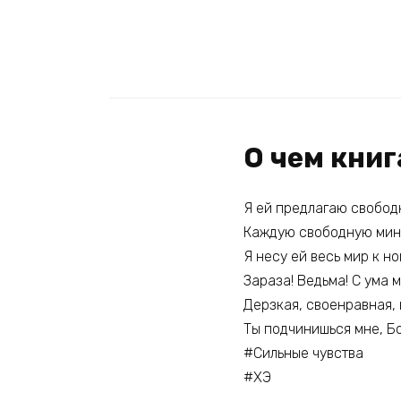
О чем кни
Я ей предлагаю свободн
Каждую свободную минут
Я несу ей весь мир к н
Зараза! Ведьма! С ума 
Дерзкая, своенравная,
Ты подчинишься мне, Б
#Сильные чувства
#ХЭ