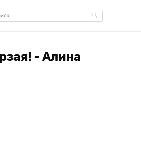
h
зая! - Алина