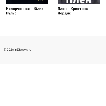
Испорченная — Юлия
Плен — Кристина
Пульс
Нордис
© 2026 inDbooks.ru