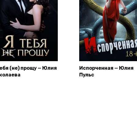
тебя (не) прощу — Юлия
Испорченная — Юлия
колаева
Пульс