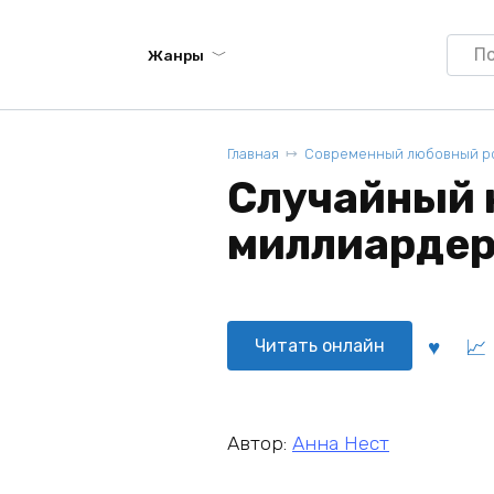
Searc
Жанры
for:
Главная
Современный любовный р
Случайный 
миллиардера
Читать онлайн
Автор:
Анна Нест