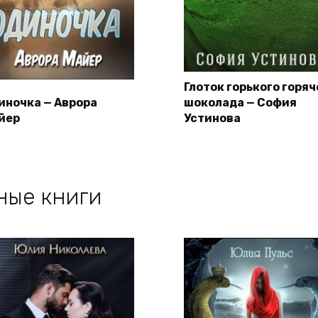
Глоток горького горяч
иночка — Аврора
шоколада — София
йер
Устинова
ные книги