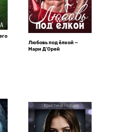
его
Любовь под ёлкой —
Мари Д’Орей