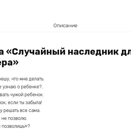
Описание
га «Случайный наследник д
ера»
решу, что мне делать.
е узнаю о ребенке?..
вать чужой ребенок.
ок, если ты забыла!
ду решать все сама.
е не позволю.
е позволишь»?