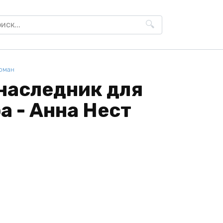
h
оман
наследник для
 - Анна Нест