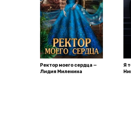
Ректор моего сердца —
Я 
Лидия Миленина
Ни