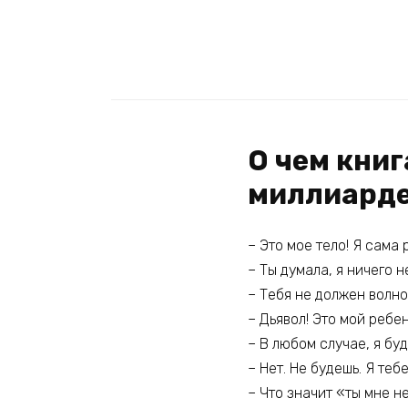
О чем кни
миллиард
– Это мое тело! Я сама 
– Ты думала, я ничего н
– Тебя не должен волно
– Дьявол! Это мой ребен
– В любом случае, я бу
– Нет. Не будешь. Я теб
– Что значит «ты мне н