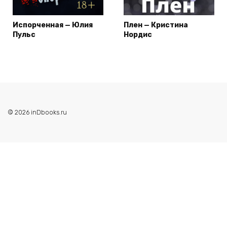
Испорченная — Юлия
Плен — Кристина
Пульс
Нордис
© 2026 inDbooks.ru