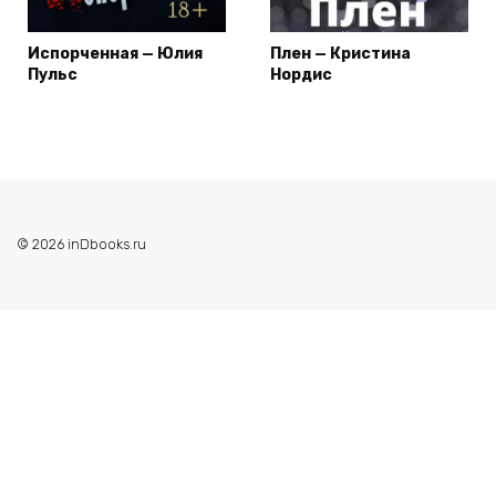
Испорченная — Юлия
Плен — Кристина
Пульс
Нордис
© 2026 inDbooks.ru