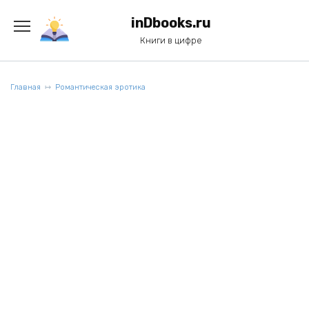
Перейти
к
inDbooks.ru
содержанию
Книги в цифре
Главная
Романтическая эротика