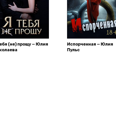
тебя (не) прощу — Юлия
Испорченная — Юлия
колаева
Пульс