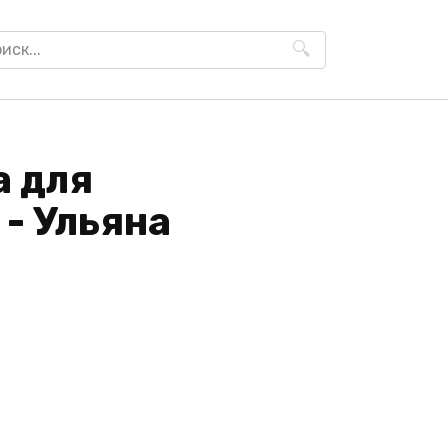
h
 для
- Ульяна