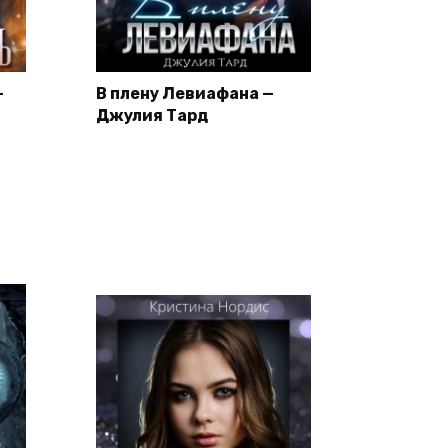
—
В плену Левиафана —
Джулия Тард