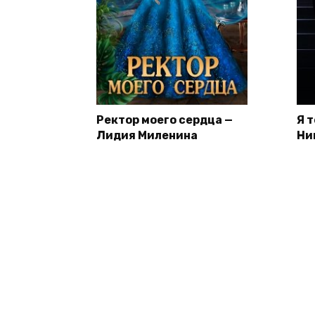
Ректор моего сердца —
Я 
Лидия Миленина
Ни