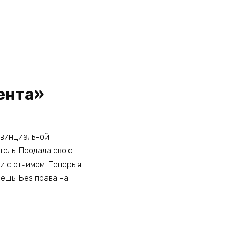
ента»
овинциальной
тель. Продала свою
и с отчимом. Теперь я
вещь. Без права на