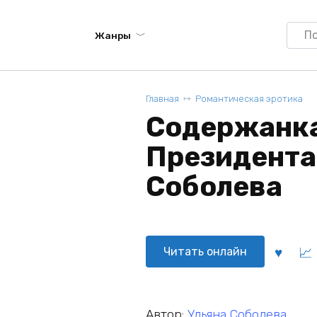
Searc
Жанры
for:
Главная
Романтическая эротика
Содержанка
Президента 
Соболева
Читать онлайн
Автор:
Ульяна Соболева