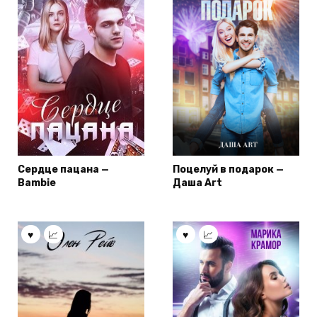
Сердце пацана —
Поцелуй в подарок —
Bambie
Даша Art