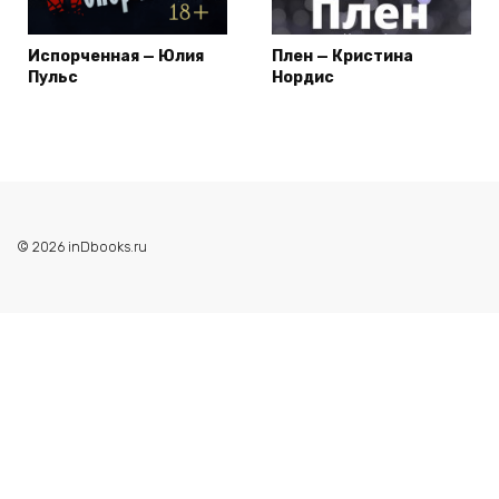
Испорченная — Юлия
Плен — Кристина
Пульс
Нордис
© 2026 inDbooks.ru