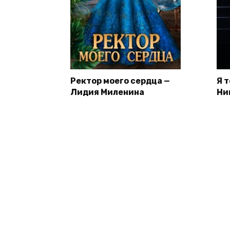
Ректор моего сердца —
Я 
Лидия Миленина
Ни