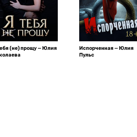
тебя (не) прощу — Юлия
Испорченная — Юлия
колаева
Пульс