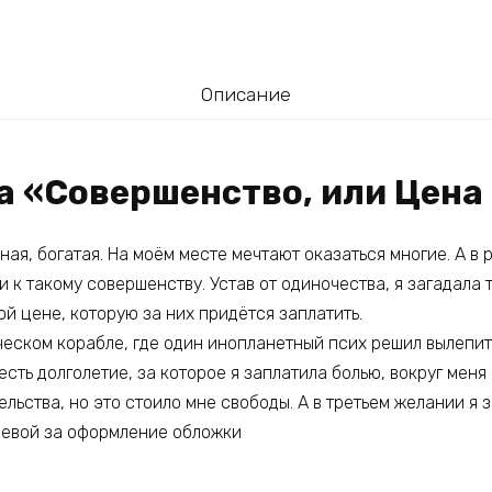
Описание
га «Совершенство, или Цен
ная, богатая. На моём месте мечтают оказаться многие. А в
 к такому совершенству. Устав от одиночества, я загадала 
той цене, которую за них придётся заплатить.
ческом корабле, где один инопланетный псих решил вылепит
 есть долголетие, за которое я заплатила болью, вокруг мен
ельства, но это стоило мне свободы. А в третьем желании я 
евой за оформление обложки