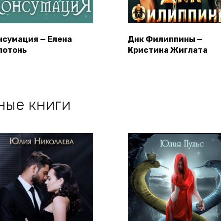
нсумация — Елена
Днк Филиппины —
лотонь
Кристина Жиглата
ные книги