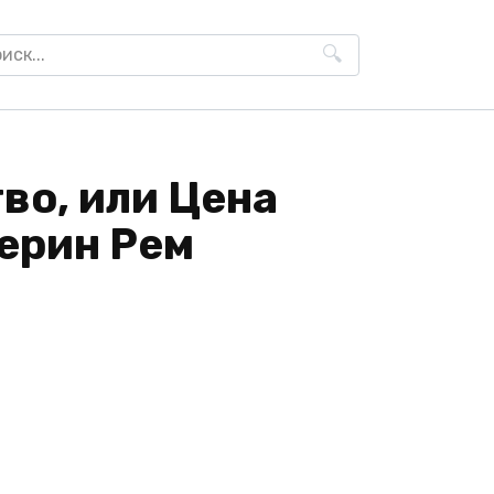
h
во, или Цена
ерин Рем