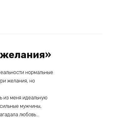
а желания»
 реальности нормальные
три желания, но
ь из меня идеальную
я сильные мужчины,
загадала любовь…