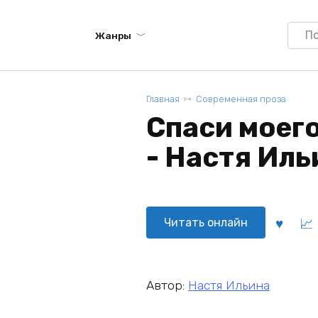
Searc
Жанры
for:
Главная
Современная проза
Спаси моего
- Настя Иль
Читать онлайн
Автор:
Настя Ильина