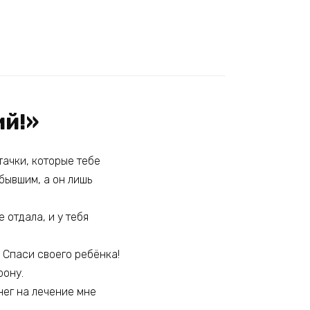
ий!»
тачки, которые тебе
 бывшим, а он лишь
 отдала, и у тебя
— Спаси своего ребёнка!
рону.
нег на лечение мне