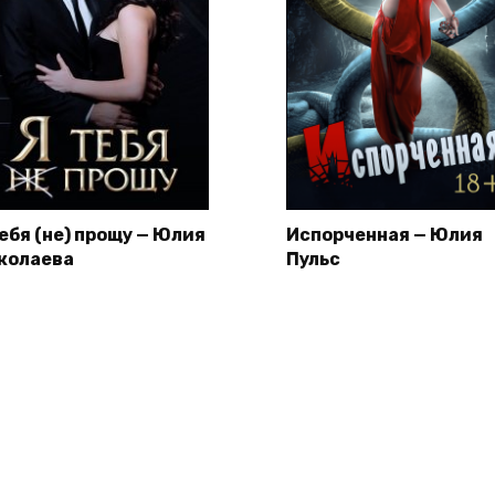
тебя (не) прощу — Юлия
Испорченная — Юлия
колаева
Пульс