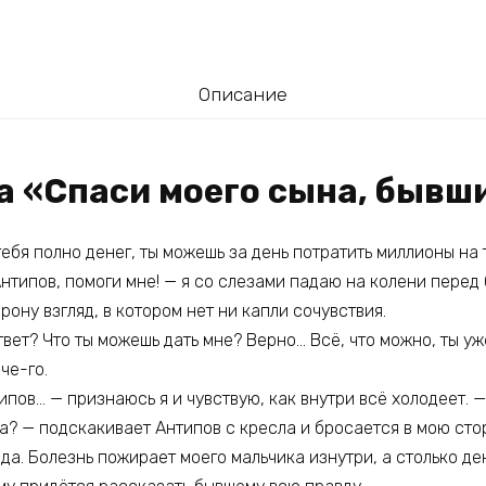
Описание
а «Спаси моего сына, бывш
тебя полно денег, ты можешь за день потратить миллионы на 
Антипов, помоги мне! — я со слезами падаю на колени перед
рону взгляд, в котором нет ни капли сочувствия.
твет? Что ты можешь дать мне? Верно… Всё, что можно, ты уже
че-го.
ипов… — признаюсь я и чувствую, как внутри всё холодеет. 
а? — подскакивает Антипов с кресла и бросается в мою сто
ода. Болезнь пожирает моего мальчика изнутри, а столько де