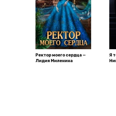
Ректор моего сердца —
Я 
Лидия Миленина
Ни