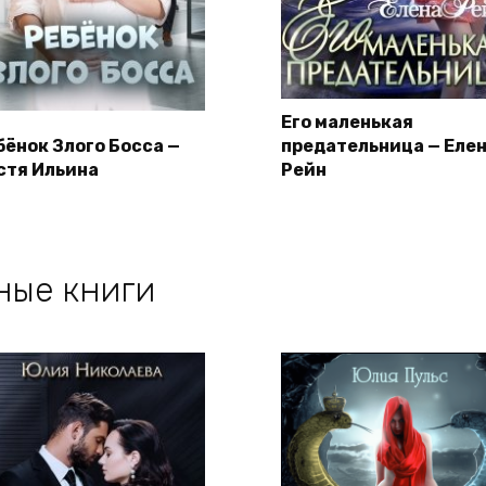
Его маленькая
бёнок Злого Босса —
предательница — Еле
стя Ильина
Рейн
ные книги