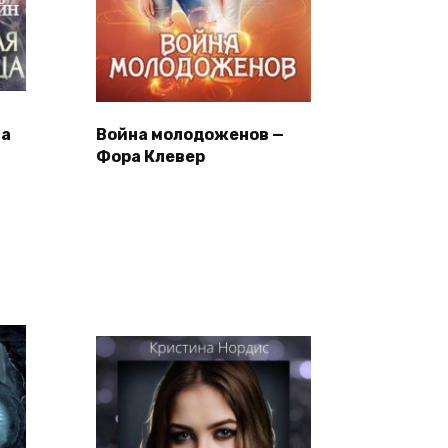
на
Война молодоженов —
Фора Клевер