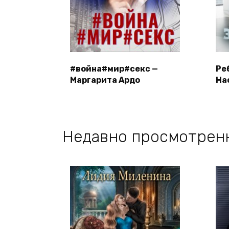
#война#мир#секс —
Ре
Маргарита Ардо
На
Недавно просмотрен