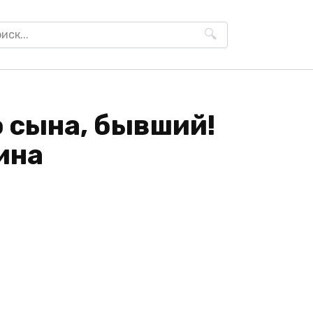
h
 сына, бывший!
ина