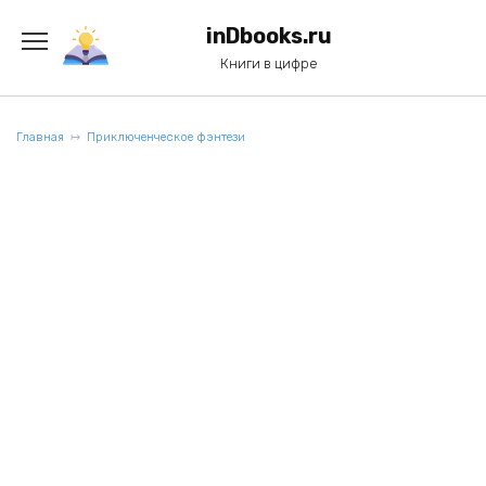
Перейти
к
inDbooks.ru
содержанию
Книги в цифре
Главная
Приключенческое фэнтези