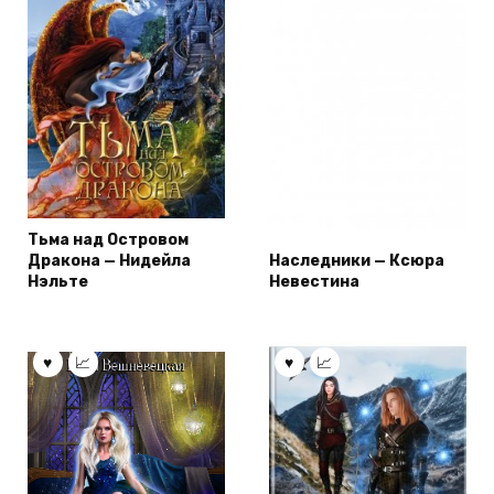
Тьма над Островом
Дракона — Нидейла
Наследники — Ксюра
Нэльте
Невестина