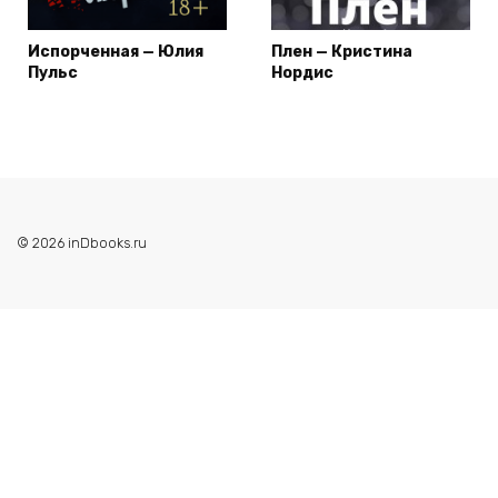
Испорченная — Юлия
Плен — Кристина
Пульс
Нордис
© 2026 inDbooks.ru